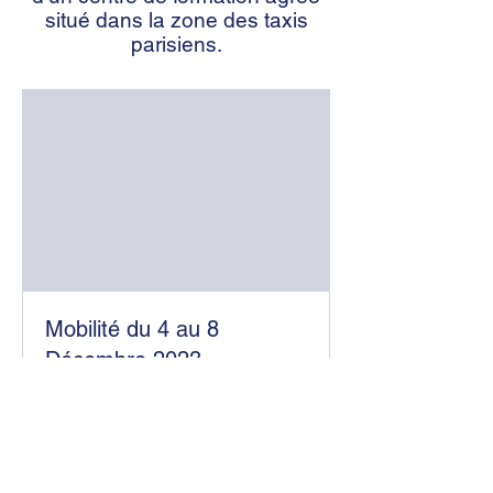
situé dans la zone des taxis
parisiens.
Mobilité du 4 au 8
Décembre 2023
Terminé
450
450 €
euros